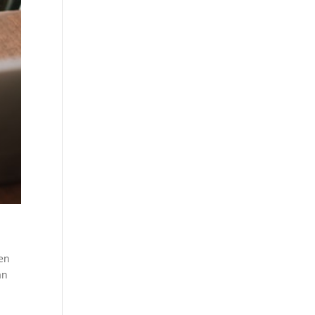
len
an