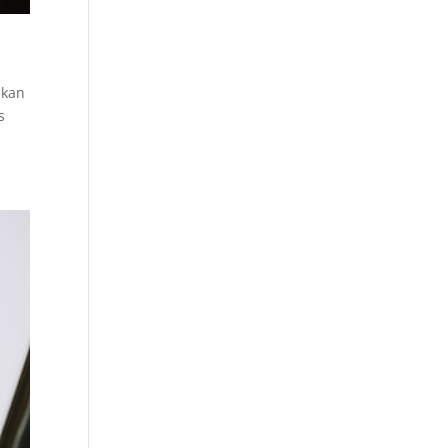
 kan
s