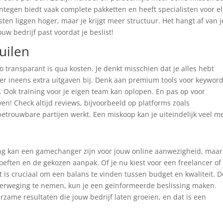
tegen biedt vaak complete pakketten en heeft specialisten voor el
sten liggen hoger, maar je krijgt meer structuur. Het hangt af van j
uw bedrijf past voordat je beslist!
uilen
zo transparant is qua kosten. Je denkt misschien dat je alles hebt
r ineens extra uitgaven bij. Denk aan premium tools voor keyword
 Ook training voor je eigen team kan oplopen. En pas op voor
! Check altijd reviews, bijvoorbeeld op platforms zoals
 betrouwbare partijen werkt. Een miskoop kan je uiteindelijk veel m
ing kan een gamechanger zijn voor jouw online aanwezigheid, maar
oeften en de gekozen aanpak. Of je nu kiest voor een freelancer of
 is cruciaal om een balans te vinden tussen budget en kwaliteit. D
overweging te nemen, kun je een geïnformeerde beslissing maken.
rzame resultaten die jouw bedrijf laten groeien, en dat is een