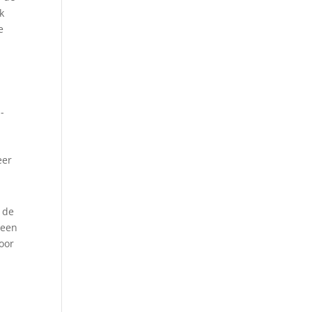
k
e
-
eer
 de
 een
oor