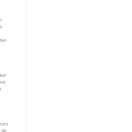
en
en
sten
n
kket
and.
e
ncers
e de