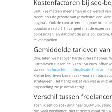
Kostenfactoren bij seo-be
Laat ik je meteen meenemen in de wereld van S
Neem nou de grootte van je website: een klei
pagina’s. Ook de concurrentie in jouw branche 
populaire sector? En vergeet niet de expertis
oplossingen, en dat drijft de prijs op. Kortom
te voorspellen.
Gemiddelde tarieven van 
Oké, laten we het over harde cijfers hebben. W
uurtarieven tussen de 50 en 150 euro, afhankel
via een
zoekmachine optimalisatie bureau
, da
Kleine bedrijven kiezen vaak voor een basisa
strategieën. Het hangt ook af van wat je wilt: a
prijsstelling zie je overal terug.
Verschil tussen freelance
Toen ik zelf op zoek ging naar SEO-hulp, stond
zijn vaak goedkoper, met tarieven vanaf zo’n 4