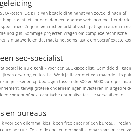
geleiding
EO-kosten. De prijs van begeleiding hangt van zoveel dingen af!
ne blog is echt iets anders dan een enorme webshop met honderd
speelt mee. Zit je in een nichemarkt of vecht je tegen reuzen in e
e die nodig is. Sommige projecten vragen om complexe technische
, het is maatwerk, en dat maakt het soms lastig om vooraf exacte ko
een seo-specialist
at betaal je nu eigenlijk voor een SEO-specialist? Gemiddeld ligge
ijk van ervaring en locatie. Werk je liever met een maandelijks pa
n kun je rekenen op bedragen tussen de 500 en 5000 euro per ma
bonnement, terwijl grotere ondernemingen investeren in uitgebreid
lleen content of ook technische optimalisatie? Die verschillen in
rs en bureaus
 ik voor een dilemma: kies ik een freelancer of een bureau? Freela
0 euro per uur. Ze zijn flexibel en persoonlijk, maar soms missen z