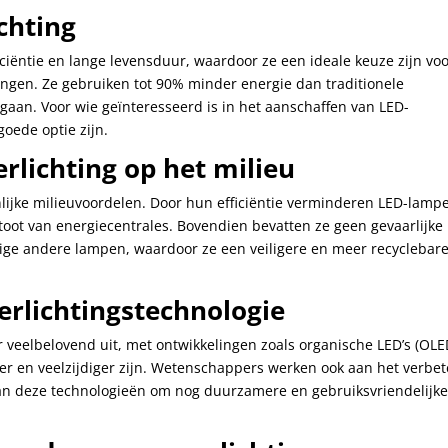
chting
iëntie en lange levensduur, waardoor ze een ideale keuze zijn vo
ingen. Ze gebruiken tot 90% minder energie dan traditionele
aan. Voor wie geïnteresseerd is in het aanschaffen van LED-
oede optie zijn.
lichting op het milieu
nlijke milieuvoordelen. Door hun efficiëntie verminderen LED-lamp
stoot van energiecentrales. Bovendien bevatten ze geen gevaarlijke
mige andere lampen, waardoor ze een veiligere en meer recyclebar
erlichtingstechnologie
r veelbelovend uit, met ontwikkelingen zoals organische LED’s (OLE
ter en veelzijdiger zijn. Wetenschappers werken ook aan het verbe
 van deze technologieën om nog duurzamere en gebruiksvriendelijk