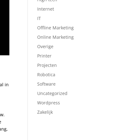
Internet
IT
Offline Marketing
Online Marketing
Overige
Printer
Projecten
Robotica
Software
al in
Uncategorized
Wordpress
Zakelijk
uw.
e
ang,