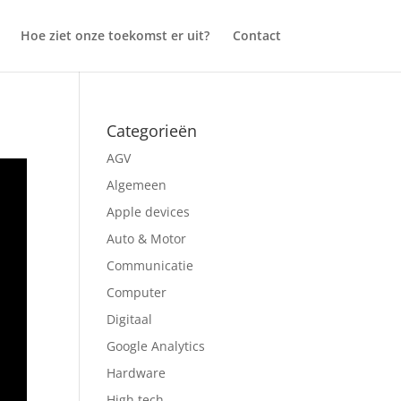
Hoe ziet onze toekomst er uit?
Contact
Categorieën
AGV
Algemeen
Apple devices
Auto & Motor
Communicatie
Computer
Digitaal
Google Analytics
Hardware
High tech